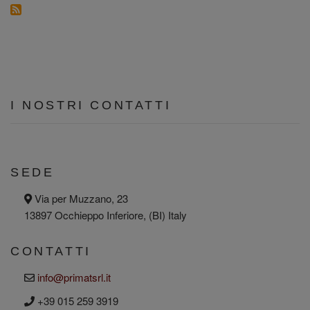
I NOSTRI CONTATTI
SEDE
Via per Muzzano, 23
a
d
13897 Occhieppo Inferiore, (BI) Italy
d
r
e
CONTATTI
s
s
info@primatsrl.it
e
m
a
+39 015 259 3919
p
i