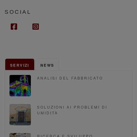
h
l
o
n
SOCIAL
e
f
i
a
n
c
s
e
t
b
a
o
g
SERVIZI
NEWS
o
r
k
a
ANALISI DEL FABBRICATO
m
SOLUZIONI AI PROBLEMI DI
UMIDITÀ
RICERCA E SVILUPPO