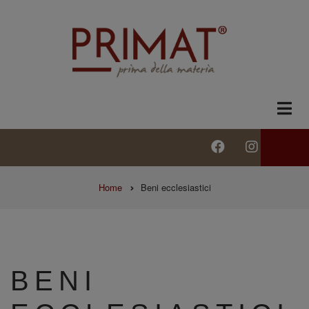
Salta
al
contenuto
principale
facebook
instagra
BRICIOLE
Home
Beni ecclesiastici
DI
PANE
BENI